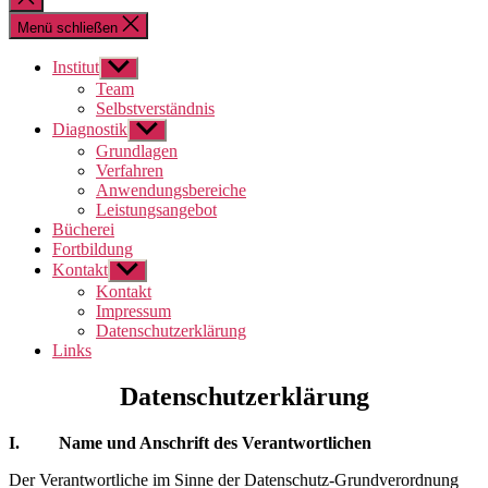
schließen
Menü schließen
Institut
Untermenü
anzeigen
Team
Selbstverständnis
Diagnostik
Untermenü
anzeigen
Grundlagen
Verfahren
Anwendungsbereiche
Leistungsangebot
Bücherei
Fortbildung
Kontakt
Untermenü
anzeigen
Kontakt
Impressum
Datenschutzerklärung
Links
Datenschutzerklärung
I. Name und Anschrift des Verantwortlichen
Der Verantwortliche im Sinne der Datenschutz-Grundverordnung